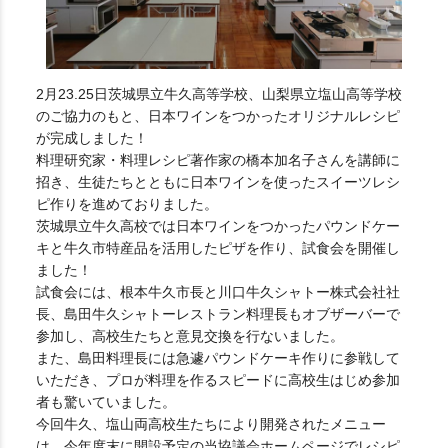
2月23.25日茨城県立牛久高等学校、山梨県立塩山高等学校
のご協力のもと、日本ワインをつかったオリジナルレシピ
が完成しました！
料理研究家・料理レシピ著作家の橋本加名子さんを講師に
招き、生徒たちとともに日本ワインを使ったスイーツレシ
ピ作りを進めておりました。
茨城県立牛久高校では日本ワインをつかったパウンドケー
キと牛久市特産品を活用したピザを作り、試食会を開催し
ました！
試食会には、根本牛久市長と川口牛久シャトー株式会社社
長、島田牛久シャトーレストラン料理長もオブザーバーで
参加し、高校生たちと意見交換を行ないました。
また、島田料理長には急遽パウンドケーキ作りに参戦して
いただき、プロが料理を作るスピードに高校生はじめ参加
者も驚いていました。
今回牛久、塩山両高校生たちにより開発されたメニュー
は、今年度末に開設予定の当協議会ホームページでレシピ