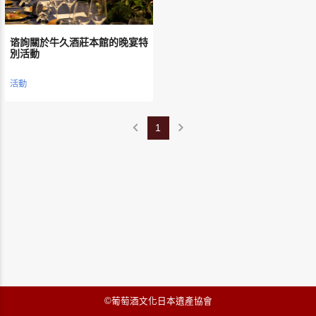
谘詢關於牛久酒莊本館的晚宴特
別活動
活動
chevron_left
chevron_right
1
©葡萄酒文化日本遺產協會