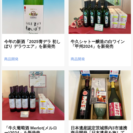
今年の新酒「2025青デラ 初し
牛久シャトー醸造の白ワイン
ぼり デラウエア」を新発売
「甲州2024」を新発売
商品開発
商品開発
「牛久葡萄酒 Merlot(メルロ
日本遺産認定茨城県内3市連携
ー)2024」を新発売
商品開発「日本遺産を旅して…