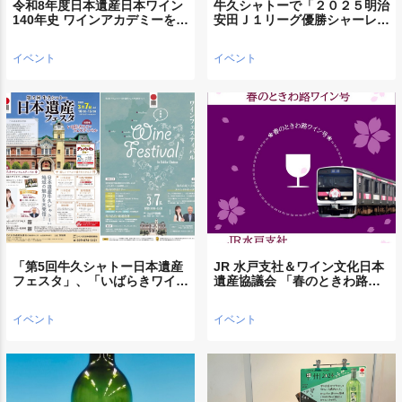
令和8年度日本遺産日本ワイン
牛久シャトーで「２０２５明治
140年史 ワインアカデミーを…
安田Ｊ１リーグ優勝シャーレ…
イベント
イベント
「第5回牛久シャトー日本遺産
JR 水戸支社＆ワイン文化日本
フェスタ」、「いばらきワイ…
遺産協議会 「春のときわ路…
イベント
イベント