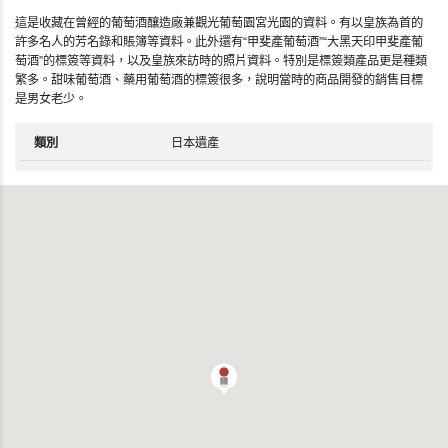
這是收藏在曾經的葡萄酒釀造廠兼觀光葡萄園宮光園的資料。有以皇族為首的
許多名人的芳名錄和賬簿等資料。此外還有“甲斐產葡萄酒”“大黑天印甲斐產葡
萄酒”的標簽等資料，以及皇族來訪時的照片資料。特別是標簽類產品更是種類
繁多。甜味葡萄酒、藥用葡萄酒的標簽很多，說明當時的商品開發的銷售目標
是男女老少。
類別
日本遺產