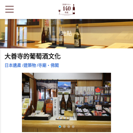
toggle navigation
地點
大善寺的葡萄酒文化
日本遺產
/
建築物
/
寺廟・佛閣