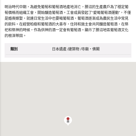
明治時代中期，為避免葡萄和葡萄酒地產地消亡，勝沼的生產農戶為了穩定葡
萄價格而組織工會，開始釀造葡萄酒。工會成員發起了“愛喝葡萄酒運動”，不僅
是婚喪嫁娶，就連日常生活中也要喝葡萄酒，葡萄酒逐漸成為農民生活中常見
的飲料。在經營柏樹和葡萄酒的大善寺，住持和施主會共同釀造葡萄酒，在祭
祀和祭神的時候，作為供神的酒一定會有葡萄酒。顯示了勝沼地區葡萄酒文化
的根深蒂固。
類別
日本遺產
/
建築物
/
寺廟・佛閣